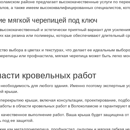
коламском районе предлагает высококачественные услуги по пере
ов, а также имеем высококвалифицированных специалистов, кото
ие мягкой черепицей под ключ
высококачественный и эстетически приятный вариант для усилени
аких как резина или полимеры, которые обеспечивают длительный ср
тво выбора в цветах и текстурах, что делает ее идеальным выбор
очерепицы или профнастила, мягкая черепица может быть легко мо
ласти кровельных работ
 необходимость для любого здания. Именно поэтому экспертные ус
ей крыши.
 перекрытию крыши, включая консультации, проектирование, подб
боты в области кровельных работ в Волоколамске и гарантируют вы
качественное выполнение работ. Ваша крыша будет защищена от п
ь под ее защитой.
ие как металлочерепица, профнастил, ондулин и мягкая гибкая че