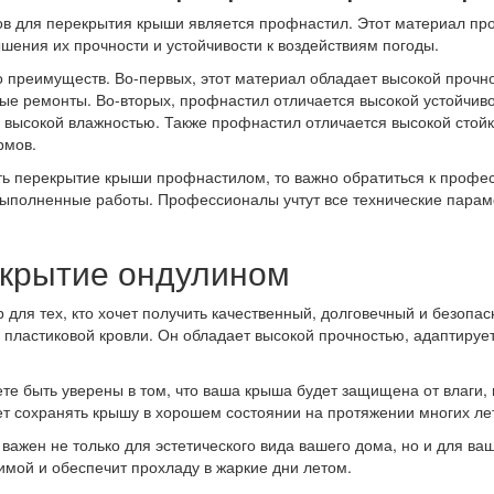
 для перекрытия крыши является профнастил. Этот материал прои
шения их прочности и устойчивости к воздействиям погоды.
реимуществ. Во-первых, этот материал обладает высокой прочно
стые ремонты. Во-вторых, профнастил отличается высокой устойчив
высокой влажностью. Также профнастил отличается высокой стойко
рмов.
ь перекрытие крыши профнастилом, то важно обратиться к профес
выполненные работы. Профессионалы учтут все технические парам
екрытие ондулином
для тех, кто хочет получить качественный, долговечный и безопа
пластиковой кровли. Он обладает высокой прочностью, адаптируе
е быть уверены в том, что ваша крыша будет защищена от влаги, 
ет сохранять крышу в хорошем состоянии на протяжении многих ле
 важен не только для эстетического вида вашего дома, но и для в
имой и обеспечит прохладу в жаркие дни летом.